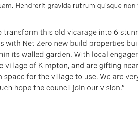
quam. Hendrerit gravida rutrum quisque non t
 to transform this old vicarage into 6 stu
ds with Net Zero new build properties bui
thin its walled garden. With local engag
 village of Kimpton, and are gifting near
n space for the village to use. We are ve
ch hope the council join our vision.”