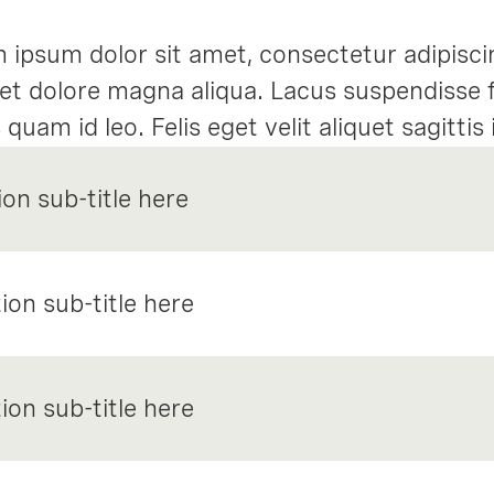
 ipsum dolor sit amet, consectetur adipisci
 et dolore magna aliqua. Lacus suspendisse
uam id leo. Felis eget velit aliquet sagittis
tae nunc sed velit dignissim sodales ut.
ion sub-title here
ion sub-title here
ion sub-title here