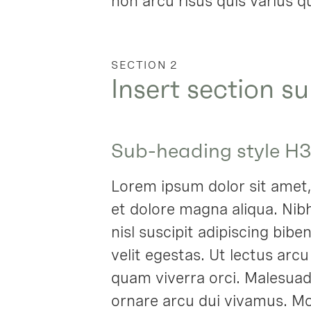
non arcu risus quis varius q
SECTION 2
Insert section su
Sub-heading style H3
Lorem ipsum dolor sit amet,
et dolore magna aliqua. Nib
nisl suscipit adipiscing bibe
velit egestas. Ut lectus arc
quam viverra orci. Malesua
ornare arcu dui vivamus. Mo