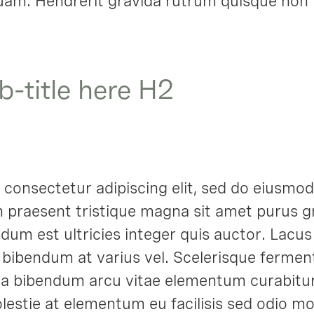
uam. Hendrerit gravida rutrum quisque non t
b-title here H2
 consectetur adipiscing elit, sed do eiusmod
h praesent tristique magna sit amet purus g
ndum est ultricies integer quis auctor. Lacus v
u bibendum at varius vel. Scelerisque ferme
da bibendum arcu vitae elementum curabitur
lestie at elementum eu facilisis sed odio 