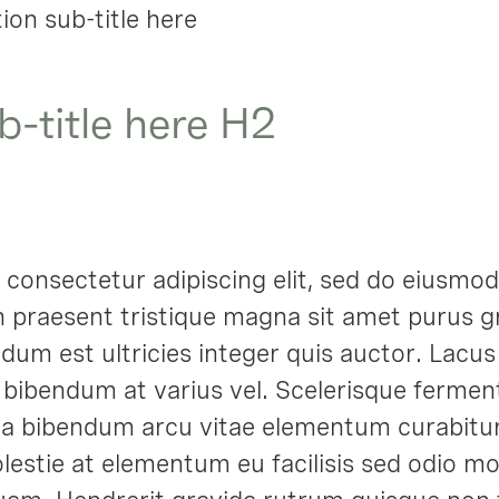
tion sub-title here
b-title here H2
 consectetur adipiscing elit, sed do eiusmod
h praesent tristique magna sit amet purus g
ndum est ultricies integer quis auctor. Lacus v
u bibendum at varius vel. Scelerisque ferme
da bibendum arcu vitae elementum curabitur
lestie at elementum eu facilisis sed odio 